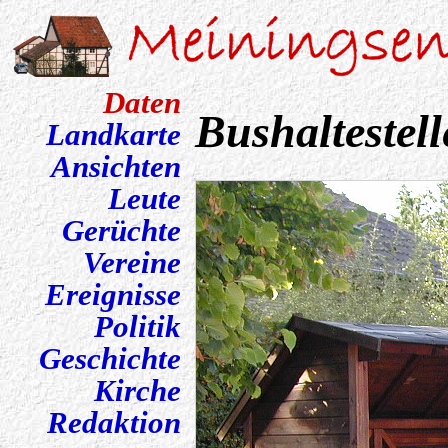
Daten
Bushaltestell
Landkarte
Ansichten
Leute
Gerüchte
Vereine
Ereignisse
Politik
Geschichte
Kirche
Redaktion