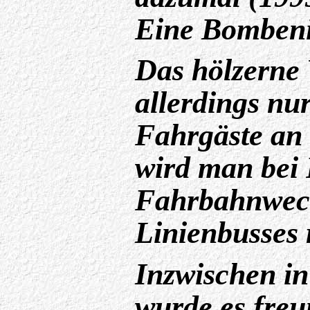
Eine Bombeni
Das hölzerne
allerdings nu
Fahrgäste an
wird man bei 
Fahrbahnwech
Linienbusses 
Inzwischen i
wurde es freu