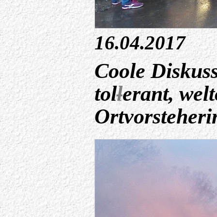
16.04.2017
Coole Diskuss
tol
l
erant, wel
Ortvorsteherin