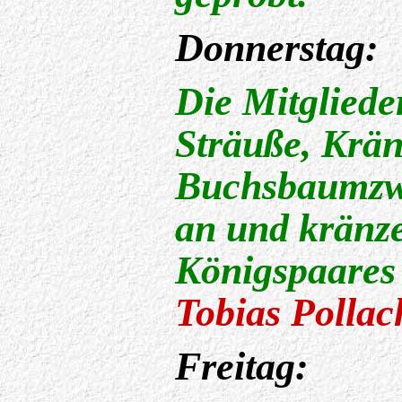
Donnerstag:
Die Mitgliede
Sträuße, Krän
Buchsbaumzw
an und kränze
Königspaare
Tobias Pollac
Freitag: