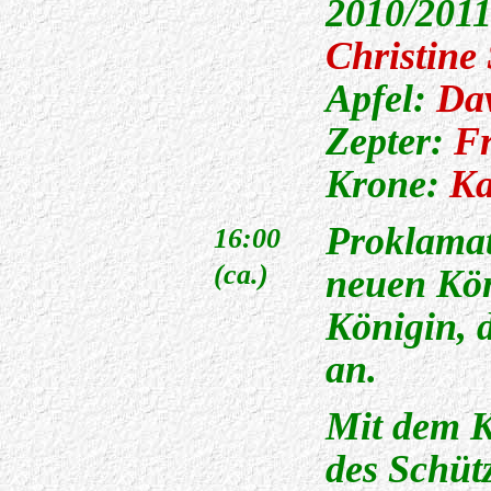
2010/201
Christine
Apfel:
Dav
Zepter:
Fr
Krone:
Ka
Proklama
16:00
(ca.)
neuen Kön
Königin, d
an.
Mit dem Kö
des Schütz