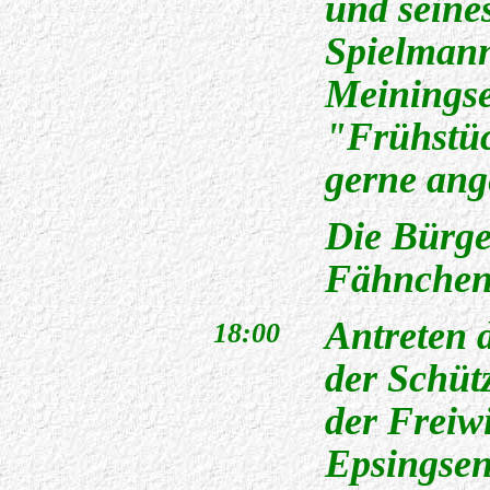
und seine
Spielmann
Meiningse
"Frühstü
gerne an
Die Bürge
Fähnchen 
Antreten 
18:00
der Schüt
der Freiw
Epsingsen