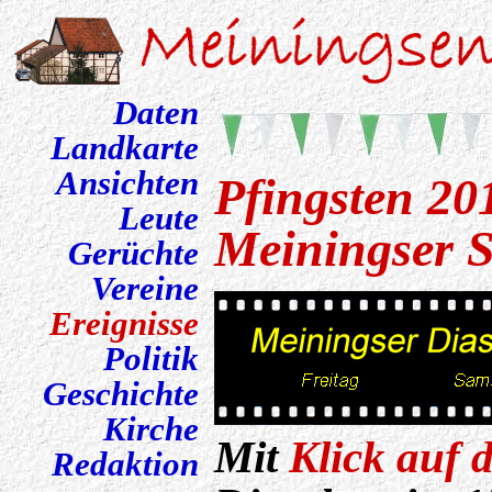
Daten
Landkarte
Ansichten
Pfingsten 20
Leute
Meiningser S
Gerüchte
Vereine
Ereignisse
Politik
Geschichte
Kirche
Mit
Klick auf 
Redaktion