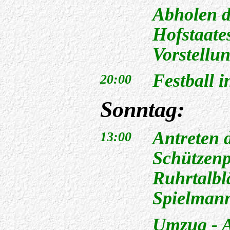
Abholen d
Hofstaates
Vorstellu
Festball i
20:00
Sonntag:
Antreten 
13:00
Schützenp
Ruhrtalbl
Spielman
Umzug - 