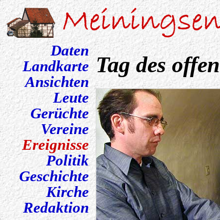
Daten
Tag des offe
Landkarte
Ansichten
Leute
Gerüchte
Vereine
Ereignisse
Politik
Geschichte
Kirche
Redaktion