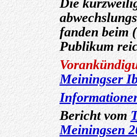
Die kurzweili
abwechslungs
fanden beim (
Publikum rei
Vorankündig
Meiningser I
Informationen
Bericht vom
T
Meiningsen 2