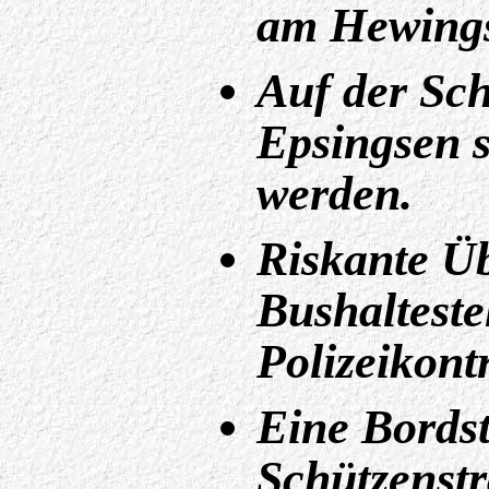
am Hewings
Auf der Sc
Epsingsen so
werden.
Riskante Ü
Bushalteste
Polizeikontr
Eine Bords
Schützenst