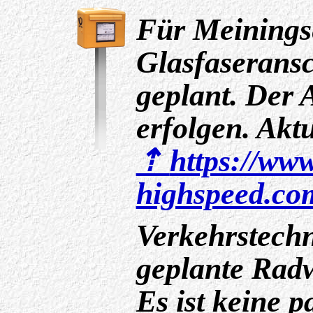
Für Meiningse
Glasfaseransc
geplant. Der 
erfolgen. Aktu
https://ww
highspeed.com
Verkehrstech
geplante Radw
Es ist keine 